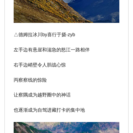
△德姆拉冰川
by喜行于摄-zyb
左手边有悬崖和湍急的怒江一路相伴
右手边峭壁令人胆战心惊
丙察察线的惊险
让察隅成为越野圈中的神话
也逐渐成为自驾进藏打卡的集中地