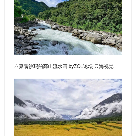
△察隅沙玛的高山流水画 byZOL论坛 云海视觉