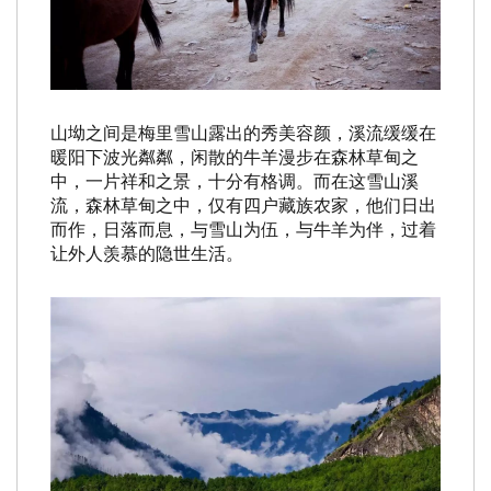
山坳之间是梅里雪山露出的秀美容颜，溪流缓缓在
暖阳下波光粼粼，闲散的牛羊漫步在森林草甸之
中，一片祥和之景，十分有格调。而在这雪山溪
流，森林草甸之中，仅有四户藏族农家，他们日出
而作，日落而息，与雪山为伍，与牛羊为伴，过着
让外人羡慕的隐世生活。