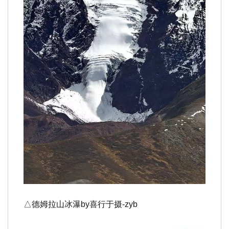
△德姆拉山冰瀑
by
喜行于摄-zyb