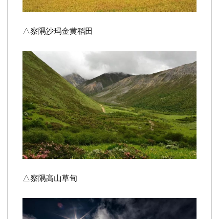
△察隅沙玛金黄稻田
△察隅高山草甸