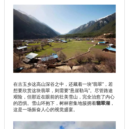
在古玉乡这高山深谷之中，还藏着一块“翡翠”，若
想要欣赏这块翡翠，则需要“悬崖勒马”。尽管路途
艰险，但那近在眼前的壮美雪山，完全治愈了内心
的恐惧。雪山环抱下，树林密集地簇拥着
翡翠湖
，
这是一场振奋人心的视觉盛宴。