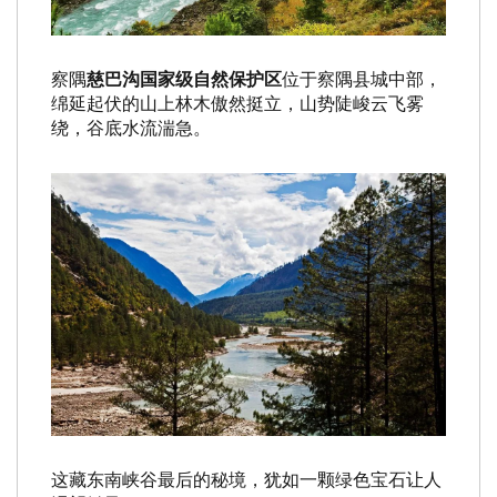
察隅
慈巴沟国家级自然保护区
位于察隅县城中部，
绵延起伏的山上林木傲然挺立，山势陡峻云飞雾
绕，谷底水流湍急。
这藏东南峡谷最后的秘境，犹如一颗绿色宝石让人