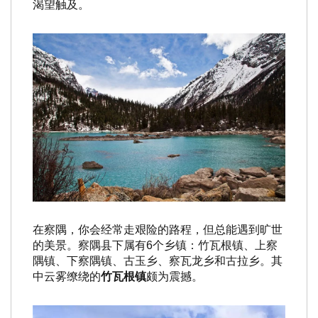
渴望触及。
在察隅，你会经常走艰险的路程，但总能遇到旷世
的美景。察隅县下属有6个乡镇：竹瓦根镇、上察
隅镇、下察隅镇、古玉乡、察瓦龙乡和古拉乡。其
中云雾缭绕的
竹瓦根镇
颇为震撼。