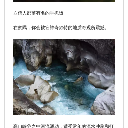
△
僜人部落有名的手抓饭
在察隅，你会被它神奇独特的地质奇观所震撼。
高山峡谷之中河流涌动，遭受常年的流水冲刷和打