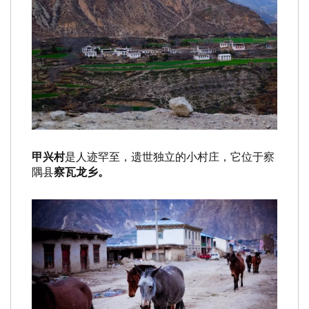
甲兴村
是人迹罕至，遗世独立的小村庄，它位于察
隅县
察瓦龙乡。