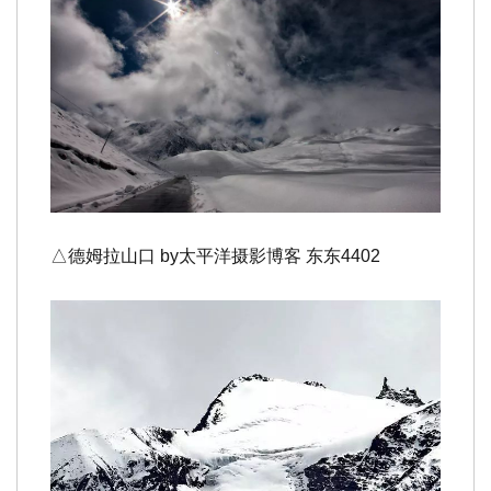
△德姆拉山口 by太平洋摄影博客 东东4402