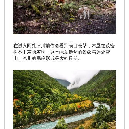
在进入阿扎冰川前你会看到满目苍翠，木屋在茂密
树丛中若隐若现，这番绿意盎然的景象与远处雪
山、冰川的寒冷形成极大的反差。