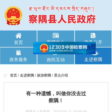
新闻中心
政务公开
首页
政务服务
走进察隅
政民互动
首页
/
走进察隅
/
旅游察隅
/
景点介绍
有一种遗憾，叫做你没去过
察隅！
察隅县人民政府
2019-04-11 16:56:59