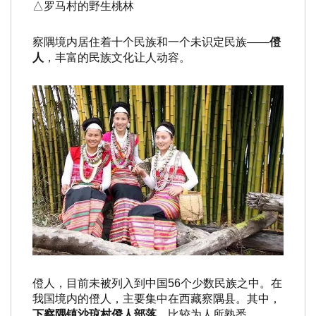
△罗马村的野生桃林
察隅境内居住着十个民族和一个未识定民族——
僜
人
，丰富的民族文化让人动容。
僜人，目前未被列入到中国56个少数民族之中。在
我国境内的僜人，主要集中在西藏察隅县。其中，
下察隅镇沙琼村僜人部落
，比较为人所熟悉。