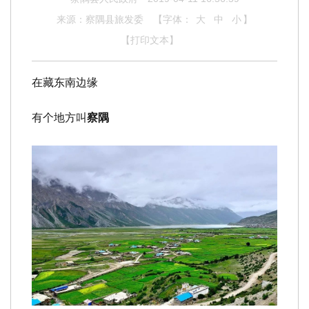
来源：察隅县旅发委
【字体：
大
中
小
】
【打印文本】
在藏东南边缘
有个
地方叫
察隅