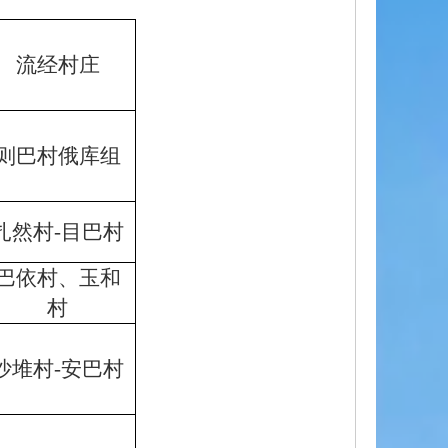
流经村庄
则巴村俄库组
扎然村-目巴村
巴依村、玉和
村
沙堆村-安巴村