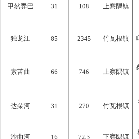
甲然弄巴
31
108
上察隅镇
独龙江
85
2345
竹瓦根镇
素苦曲
66
746
上察隅镇
达朵河
31
270
竹瓦根镇
沙曲河
16
72.3
下察隅镇