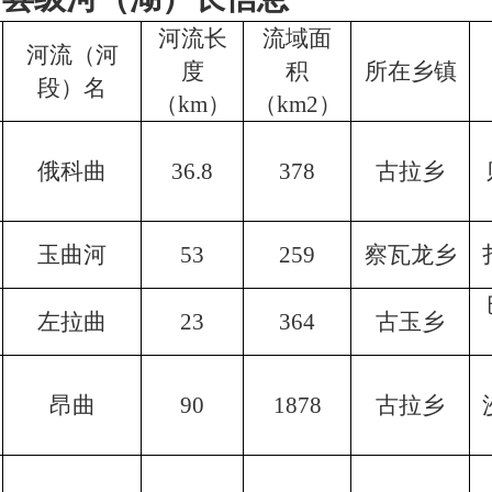
河流长
流域面
河流（河
度
积
所在乡镇
段）名
（km）
（km2）
俄科曲
36.8
378
古拉乡
玉曲河
53
259
察瓦龙乡
左拉曲
23
364
古玉乡
昂曲
90
1878
古拉乡