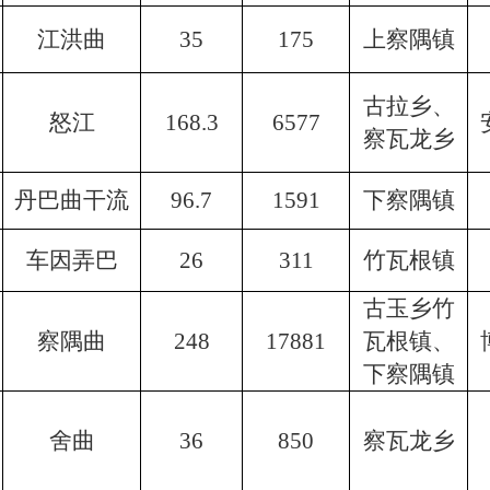
江洪曲
35
175
上察隅镇
古拉乡、
怒江
168.3
6577
察瓦龙乡
丹巴曲干流
96.7
1591
下察隅镇
车因弄巴
26
311
竹瓦根镇
古玉乡竹
察隅曲
248
17881
瓦根镇、
下察隅镇
舍曲
36
850
察瓦龙乡