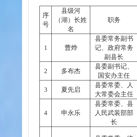
县级河
序
（湖）长姓
职务
号
名
县委常务副书
1
曹烨
记、政府常务
副县长
县委副书记、
2
多布杰
国安办主任
县委常委、人
3
夏先启
大常委会主任
县委常委、县
4
申永乐
人民武装部部
长