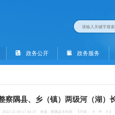
政务公开
政务服务
整察隅县、乡（镇）两级河（湖）
2022-11-04 17:44:37
来源：察隅县水利局
【字体：
大
中
小
】