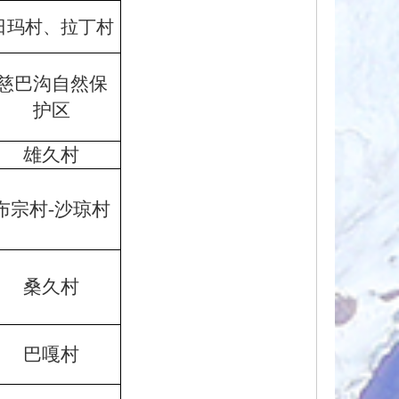
日玛村、拉丁村
慈巴沟自然保
护区
雄久村
布宗村-沙琼村
桑久村
巴嘎村