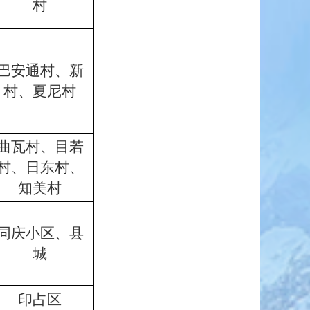
村
巴安通村、新
村、夏尼村
曲瓦村、目若
村、日东村、
知美村
同庆小区、县
城
印占区