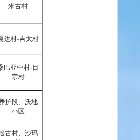
米古村
嘎达村-吉太村
桑巴亚中村-目
宗村
养护段、沃地
小区
松古村、沙玛