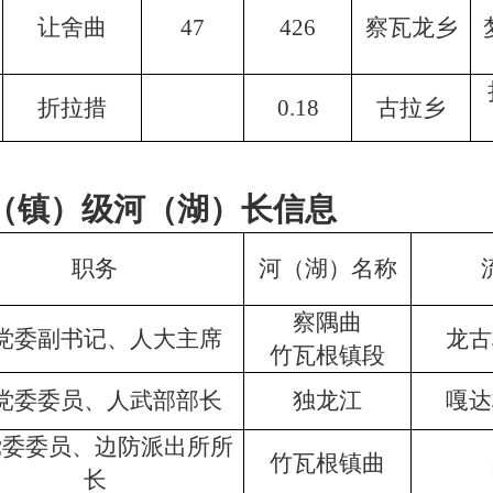
让舍曲
47
426
察瓦龙乡
折拉措
0.18
古拉乡
（镇）级河（湖）长信息
职务
河（湖）名称
察隅曲
党委副书记、人大主席
龙古
竹瓦根镇段
党委委员、人武部部长
独龙江
嘎达
党委委员、边防派出所所
竹瓦根镇曲
长