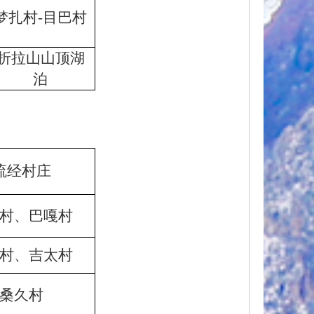
梦扎村-目巴村
折拉山山顶湖
泊
流经村庄
村、巴嘎村
村、吉太村
桑久村