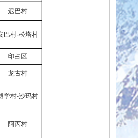
迟巴村
安巴村-松塔村
印占区
龙古村
博学村-沙玛村
阿丙村