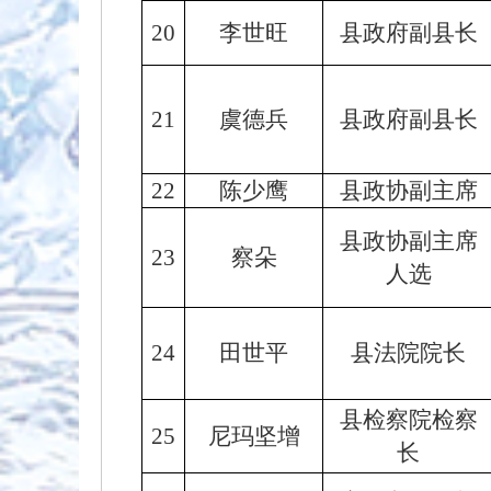
20
李世旺
县政府副县长
21
虞德兵
县政府副县长
22
陈少鹰
县政协副主席
县政协副主席
23
察朵
人选
24
田世平
县法院院长
县检察院检察
25
尼玛坚增
长