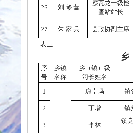
察瓦龙一级检
26
刘 修 营
查站站长
27
朱 家 兵
县政协副主席
表三
乡
序
乡镇
乡（镇）级
号
名称
河长姓名
1
琼卓玛
镇
2
丁增
镇
镇
3
李林