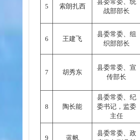
县委常委、统
5
索朗扎西
战部部长
县委常委、组
6
王建飞
织部部长
县委常委、宣
7
胡秀东
传部长
县委常委、纪
8
陶长能
委书记，监委
主任
县委常委、政
9
蓝帆