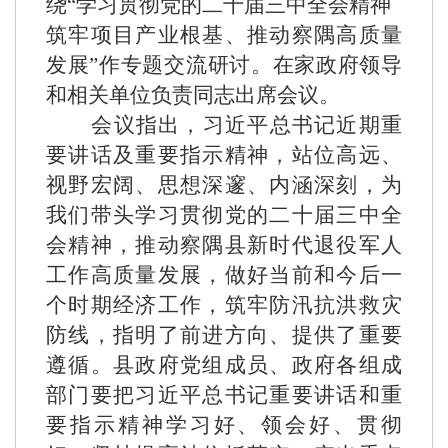
绕
“学习贯彻党的二十届三中全会精神
筑牢项目产业根基、推动察隅高质量
发展
”作专题交流研讨。
在家政府领导
和相关单位负责同志
出
席会议。
会议指出，
习近平总书记
近期重
要讲话及
重要指示
精神
，站位高远、
视野宏阔、思想深邃、内涵深刻，为
我们带头学习贯彻党的二十届三中全
会精神，
推动察隅县
新时代退役军人
工作
高质量发展，
做好当前和今后一
个时期经济工作
，筑牢
防汛抗洪救灾
防线，
指明了前进方向、提供了重要
遵循。县政府党组成员、政府各组成
部门要把习近平总书记
重要讲话和
重
要指示精神学习好、领会好、贯彻