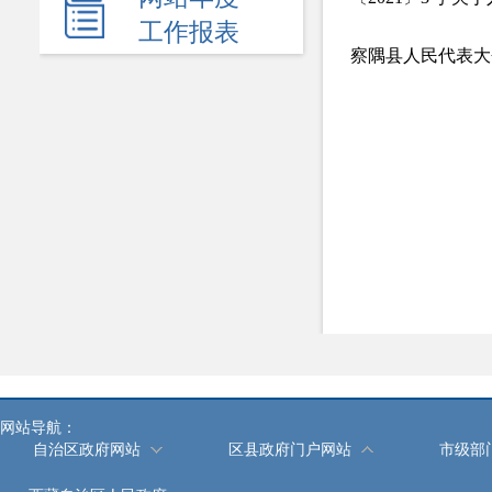
医疗卫生
工作报表
察隅县人民代表大会
食品药品安全
安全生产
价格和收费
新闻发布会
热点回应
政府公报
履职依据
机关简介
规划计划
网站导航：
自治区政府网站
区县政府门户网站
市级部
统计信息