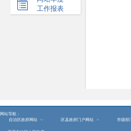
医疗卫生
工作报表
食品药品安全
安全生产
价格和收费
新闻发布会
热点回应
政府公报
履职依据
机关简介
规划计划
网站导航：
自治区政府网站
区县政府门户网站
市级部
统计信息