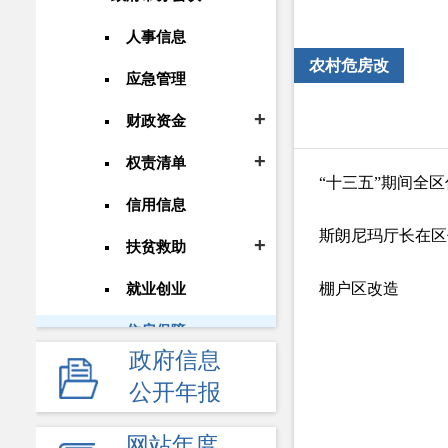
人事信息
农村危房改
应急管理
造、棚户区改
财政资金
造政策
权责清单
“十三五”期间全
信用信息
斯朗尼玛厅长在区
扶贫救助
棚户区改造
就业创业
住房保障
政府信息
住房保障动态
公开年报
农村危房改造、棚户区改造政策
环境保护
网站年度