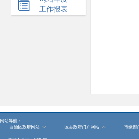
工作报表
教育招生
医疗卫生
食品药品安全
安全生产
价格和收费
新闻发布会
热点回应
政府公报
履职依据
网站导航：
自治区政府网站
机关简介
区县政府门户网站
市级部